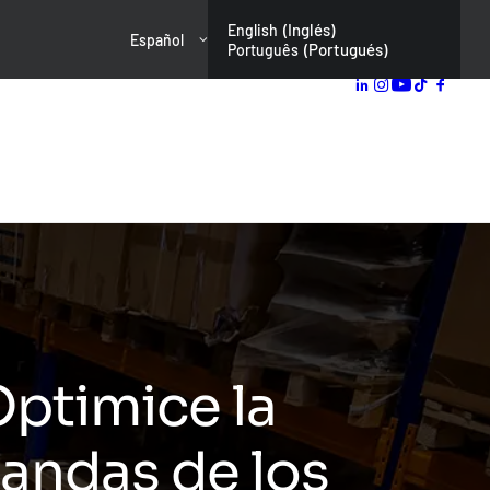
(
Inglés
)
English
Español
(
Portugués
)
Português
Optimice la
mandas de los