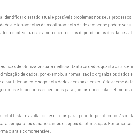
ra identificar o estado atual e possíveis problemas nos seus process
e dados, e ferramentas de monitoramento de desempenho podem ser uti
mato, o conteúdo, os relacionamentos e as dependências dos dados, a
r técnicas de otimização para melhorar tanto os dados quanto os siste
 otimização de dados, por exemplo, a normalização organiza os dados e
to o particionamento segmenta dados com base em critérios como data 
goritmos e heurísticas específicos para ganhos em escala e eficiência 
ental testar e avaliar os resultados para garantir que atendam às met
para comparar os cenários antes e depois da otimização. Ferramentas 
rma clara e compreensível.