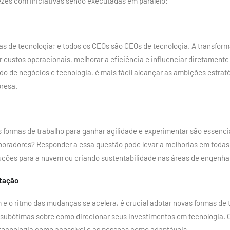
ezes com iniciativas sendo executadas em paralelo:
s de tecnologia; e todos os CEOs são CEOs de tecnologia. A transforma
 custos operacionais, melhorar a eficiência e influenciar diretament
do de negócios e tecnologia, é mais fácil alcançar as ambições estra
presa.
 formas de trabalho para ganhar agilidade e experimentar são essenci
aboradores? Responder a essa questão pode levar a melhorias em todas
uções para a nuvem ou criando sustentabilidade nas áreas de engenha
ntação
e o ritmo das mudanças se acelera, é crucial adotar novas formas de
ubótimas sobre como direcionar seus investimentos em tecnologia. O
tecnologia como acessível e as pessoas como adaptáveis.