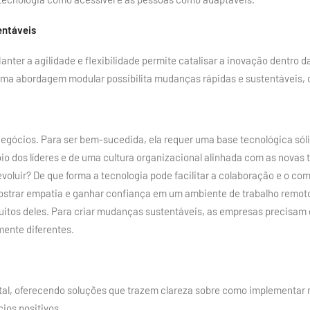
entáveis
anter a agilidade e flexibilidade permite catalisar a inovação dentro d
Uma abordagem modular possibilita mudanças rápidas e sustentáveis, 
negócios. Para ser bem-sucedida, ela requer uma base tecnológica sóli
oio dos líderes e de uma cultura organizacional alinhada com as novas 
oluir? De que forma a tecnologia pode facilitar a colaboração e o c
strar empatia e ganhar confiança em um ambiente de trabalho remoto?
itos deles. Para criar mudanças sustentáveis, as empresas precisam
mente diferentes.
ital, oferecendo soluções que trazem clareza sobre como implementar
ios positivos.