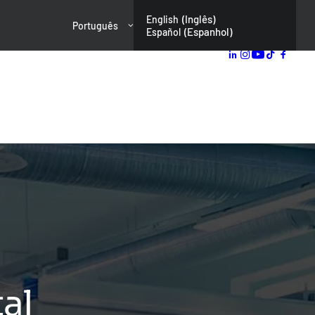
(
Inglês
)
English
Português
(
Espanhol
)
Español
al