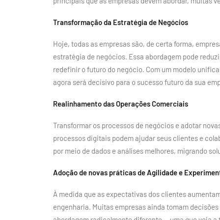
principais que as empresas devem abordar, muitas v
Transformação da Estratégia de Negócios
Hoje, todas as empresas são, de certa forma, empresa
estratégia de negócios. Essa abordagem pode reduzir
redefinir o futuro do negócio. Com um modelo unifica
agora será decisivo para o sucesso futuro da sua em
Realinhamento das Operações Comerciais
Transformar os processos de negócios e adotar novas
processos digitais podem ajudar seus clientes e col
por meio de dados e análises melhores, migrando sol
Adoção de novas práticas de Agilidade e Experime
À medida que as expectativas dos clientes aumentam 
engenharia. Muitas empresas ainda tomam decisões s
abordagem radicalmente diferente — uma que veja a 