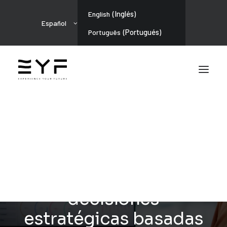
(
Inglés
)
English
Español
(
Portugués
)
Português
ANÁLISIS AVANZADO
Análisis avanzado: la
solución para
decisiones
estratégicas basadas